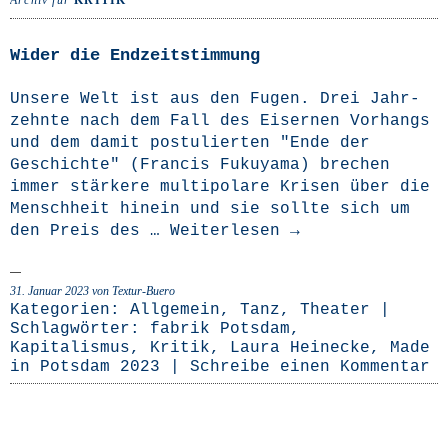
Archiv für
KRITIK
Wider die Endzeitstimmung
Unse­re Welt ist aus den Fugen. Drei Jahr­
zehn­te nach dem Fall des Eiser­nen Vor­hangs
und dem damit pos­tu­lier­ten "Ende der
Geschich­te" (Fran­cis Fuku­ya­ma) bre­chen
immer stär­ke­re mul­ti­po­la­re Kri­sen über die
Mensch­heit hin­ein und sie soll­te sich um
den Preis des …
Wei­ter­le­sen
→
31. Januar 2023
von Textur-Buero
Kategorien:
Allgemein
,
Tanz
,
Theater
|
Schlagwörter:
fabrik Potsdam
,
Kapitalismus
,
Kritik
,
Laura Heinecke
,
Made
in Potsdam 2023
|
Schreibe einen Kommentar