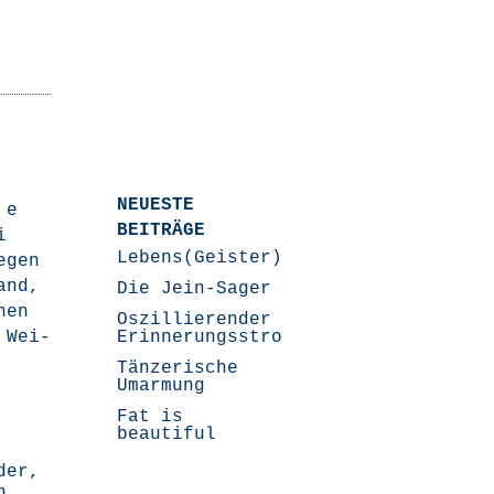
NEUESTE
 e
BEITRÄGE
i
Lebens(Geister)Geschichten
e­gen
Land,
Die Jein-Sager
nen
Oszillierender
…
Wei­
Erinnerungsstrom
Tänzerische
Umarmung
Fat is
beautiful
der
,
n