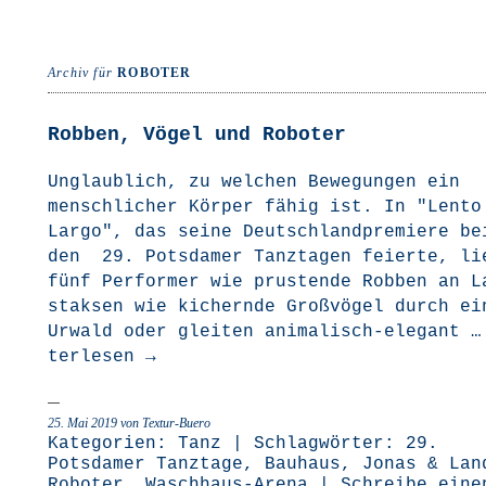
Archiv für
ROBOTER
Robben, Vögel und Roboter
Unglaub­lich, zu wel­chen Bewe­gun­gen ein
mensch­li­cher Kör­per fähig ist. In "Len­to
Lar­go", das sei­ne Deutsch­land­pre­mie­re be
den 29. Pots­da­mer Tanz­ta­gen fei­er­te, li
fünf Per­for­mer wie prus­ten­de Rob­ben an 
stak­sen wie kichern­de Groß­vö­gel durch ei
Urwald oder glei­ten ani­­ma­­lisch-ele­­gant 
ter­le­sen
→
25. Mai 2019
von Textur-Buero
Kategorien:
Tanz
| Schlagwörter:
29.
Potsdamer Tanztage
,
Bauhaus
,
Jonas & Lan
Roboter
,
Waschhaus-Arena
|
Schreibe eine