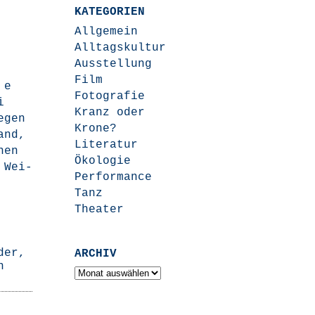
KATEGORIEN
Allgemein
Alltagskultur
Ausstellung
Film
 e
Fotografie
i
Kranz oder
e­gen
Krone?
Land,
Literatur
nen
Ökologie
…
Wei­
Performance
Tanz
Theater
der
,
ARCHIV
n
Archiv