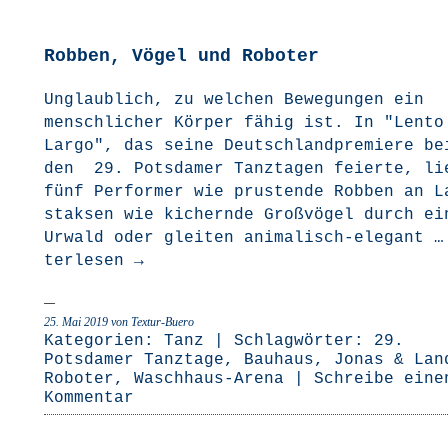
Robben, Vögel und Roboter
Unglaub­lich, zu wel­chen Bewe­gun­gen ein
mensch­li­cher Kör­per fähig ist. In "Len­to
Lar­go", das sei­ne Deutsch­land­pre­mie­re be
den 29. Pots­da­mer Tanz­ta­gen fei­er­te, li
fünf Per­for­mer wie prus­ten­de Rob­ben an 
stak­sen wie kichern­de Groß­vö­gel durch ei
Urwald oder glei­ten ani­­ma­­lisch-ele­­gant 
ter­le­sen
→
25. Mai 2019
von Textur-Buero
Kategorien:
Tanz
| Schlagwörter:
29.
Potsdamer Tanztage
,
Bauhaus
,
Jonas & Lan
Roboter
,
Waschhaus-Arena
|
Schreibe eine
Kommentar