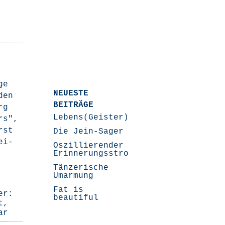
ge
NEUESTE
den
BEITRÄGE
rg
Lebens(Geister)Geschichten
ers",
rst
Die Jein-Sager
ei­
Oszillierender
Erinnerungsstrom
Tänzerische
Umarmung
Fat is
er:
beautiful
t
,
ar