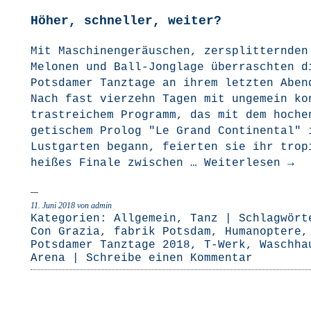
Höher, schneller, weiter?
Mit Maschi­nen­ge­räu­schen, zer­split­tern­den
Melo­nen und Ball-Jon­­gla­­ge über­rasch­ten d
Pots­da­mer Tanz­ta­ge an ihrem letz­ten Aben
Nach fast vier­zehn Tagen mit unge­mein ko
trast­rei­chem Pro­gramm, das mit dem hoch­e
ge­ti­schem Pro­log "Le Grand Con­ti­nen­tal" 
Lust­gar­ten begann, fei­er­ten sie ihr tro­
hei­ßes Fina­le zwi­schen …
Wei­ter­le­sen
→
11. Juni 2018
von admin
Kategorien:
Allgemein
,
Tanz
| Schlagwört
Con Grazia
,
fabrik Potsdam
,
Humanoptere
,
Potsdamer Tanztage 2018
,
T-Werk
,
Waschha
Arena
|
Schreibe einen Kommentar