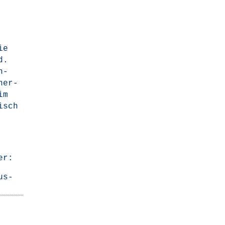
ie
d.
n­
n­er­
im
pisch
er:
us-