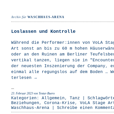
Archiv für
WASCHHAUS-ARENA
Loslassen und Kontrolle
Wäh­rend die Performer:innen von VoLA Sta
Art sonst an bis zu 60 m hohen Häu­ser­wän­
oder an den Rui­nen am Ber­li­ner Teu­fels­be
ver­ti­kal tan­zen, lie­gen sie in "Encoun­t
der neu­es­ten Insze­nie­rung der Com­pa­ny, e
ein­mal alle regungs­los auf dem Boden …
W
ter­le­sen
→
23. Februar 2023
von Textur-Buero
Kategorien:
Allgemein
,
Tanz
| Schlagwört
Beziehungen
,
Corona-Krise
,
VoLA Stage Ar
Waschhaus-Arena
|
Schreibe einen Komment