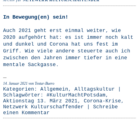
Archiv für
NETZWERK KULTURSCHAFFENDER
In Bewegung(en) sein!
Auch 2021 geht erst ein­mal wei­ter, wie
2020 auf­ge­hört hat: es ist immer noch kalt
und dun­kel und Coro­na hat uns fest im
Griff. Wie vie­le ande­re steu­er­te auch ich
zwi­schen den Jah­ren immer tie­fer in eine
men­ta­le Sackgasse.
14. Januar 2021
von Textur-Buero
Kategorien:
Allgemein
,
Alltagskultur
|
Schlagwörter:
#KulturMachtPotsdam
,
Aktionstag 13. März 2021
,
Corona-Krise
,
Netzwerk Kulturschaffender
|
Schreibe
einen Kommentar