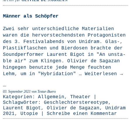
Archiv für
OLIVIER DE SAGAZAN
Männer als Schöpfer
Zwei sehr unter­schied­li­che Mate­ria­li­en
waren die her­vor­ste­chends­ten Prot­ago­nis­ten
des 3. Fes­ti­val­a­bends von Uni­dram. Glas‑,
Plas­tik­fla­schen und Bier­do­sen brach­te der
Sound­per­for­mer Lau­rent Bigot in "An unsta­
ble air" zum Klin­gen. Oli­vi­er de Saga­zan
hin­ge­gen benutz­te jede Men­ge feuch­ten
Lehm, um in "Hybrida­ti­on" …
Wei­ter­le­sen
→
03. September 2021
von Textur-Buero
Kategorien:
Allgemein
,
Theater
|
Schlagwörter:
Geschlechterstereotype
,
Laurent Bigot
,
Olivier de Sagazan
,
Unidram
2021
,
Utopie
|
Schreibe einen Kommentar