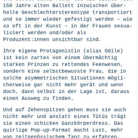
150 Jah­re alten Bal­lett inzwi­schen über­
hol­te Geschlech­ter­ste­reo­ty­pe trans­por­tiert
und so immer wie­der gefes­tigt wer­den – wie
so oft in der Kunst – in der Frau­en sexua­
li­siert wer­den und/oder als
Produzent:innen unsicht­bar sind.
Ihre eige­ne Prot­ago­nis­tin (ali­as Odi­le)
ist kein zar­tes von einem über­mäch­tig
star­ken Prin­zen zu ret­ten­des Feen­we­sen,
son­dern eine selbst­be­wuss­te Frau, die in
sol­che asym­me­tri­schen Situa­tio­nen mög­li­
cher­wei­se gar nicht mehr gerät und wenn
doch, dann selbst in der Lage ist, dar­aus
einen Aus­weg zu finden.
Und auf Zehen­spit­zen gehen muss sie auch
nicht mehr und anstatt eines Tütüs trägt
sie einen schi­cken Ganz­kör­per­dress. Das
quir­li­ge Pop-up-For­mat macht Lust, mehr
von zeit­ge­nös­si­schem Tanz zu erfah­ren.