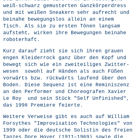
weiß-schwarz gemus­ter­ten Ganz­kör­per­dress
und mit wei­ßen Snea­k­ern sehr auf­recht und
bei­na­he bewe­gungs­los allein an einem
Tisch. Als sie zu ers­ten Tönen lang­sam
auf­steht, wir­ken ihre Bewe­gun­gen bei­na­he
roboterhaft.
Kurz dar­auf zieht sie sich ihren grau­en
engen Klei­der­rock ganz über den Kopf und
bewegt sich wie ein zwei­tei­li­ges Zwit­ter­
we­sen sowohl auf Hän­den als auch Füßen
vor­wärts bzw. rück­wärts lau­fend über den
Boden. Die­se Sequenz ist eine Remi­nis­zenz
an den Per­for­mer und Cho­reo­gra­fen Xavier
Le Roy und sein Stück "Self Unfi­nis­hed",
das 1998 Pre­mie­re feierte.
Wei­te­re Ver­wei­se gibt es auch auf Wil­liam
For­sy­thes "Impro­vi­sa­ti­on Tech­no­lo­gies" von
1999 oder die deut­sche Solis­tin des frei­en
Tan­zes Dore Hoyer (1911–1969) sowie die