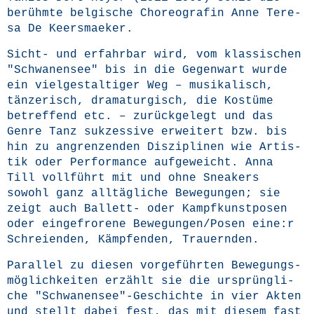
berühm­te bel­gi­sche Cho­reo­gra­fin Anne Tere­
sa De Keersmaeker.
Sicht- und erfahr­bar wird, vom klas­si­schen
"Schwa­nen­see" bis in die Gegen­wart wur­de
ein viel­ge­stal­ti­ger Weg – musi­ka­lisch,
tän­ze­risch, dra­ma­tur­gisch, die Kos­tü­me
betref­fend etc. – zurück­ge­legt und das
Gen­re Tanz suk­zes­si­ve erwei­tert bzw. bis
hin zu angren­zen­den Dis­zi­pli­nen wie Artis­
tik oder Per­for­mance auf­ge­weicht. Anna
Till voll­führt mit und ohne Snea­k­ers
sowohl ganz all­täg­li­che Bewe­gun­gen; sie
zeigt auch Bal­lett- oder Kampf­kunst­po­sen
oder ein­ge­fro­re­ne Bewegungen/Posen eine:r
Schrei­en­den, Kämp­fen­den, Trauernden.
Par­al­lel zu die­sen vor­ge­führ­ten Bewe­gungs­
mög­lich­kei­ten erzählt sie die ursprüng­li­
che "Schwanensee"-Geschichte in vier Akten
und stellt dabei fest, das mit die­sem fast