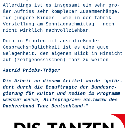
Aller­dings ist es ins­ge­samt ein sehr gro­
ßer Auf­riss sehr kom­ple­xer Zusam­men­hän­ge,
für jün­ge­re Kin­der – wie in der fabrik-
Vor­stel­lung am Sonn­tag­nach­mit­tag – noch
nicht wirk­lich nachvollziehbar.
Doch in Schu­len mit anschlie­ßen­der
Gesprächs­mög­lich­keit ist es eine gute
Gele­gen­heit, den eige­nen Blick in Hin­sicht
auf (zeit­ge­nös­si­schen) Tanz zu weiten.
Astrid Priebs-Trö­ger
Die Arbeit an die­sem Arti­kel wur­de "geför­
dert durch die Beauf­trag­te der Bun­des­re­
gie­rung für Kul­tur und Medi­en im Pro­gramm
, Hilfs­pro­gramm
des
NEUSTART
KULTUR
DIS-TANZEN
Dach­ver­band Tanz Deutsch­land.
"