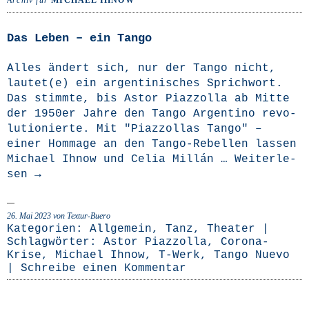
Archiv für
MICHAEL IHNOW
Das Leben – ein Tango
Alles ändert sich, nur der Tan­go nicht,
lautet(e) ein argen­ti­ni­sches Sprich­wort.
Das stimm­te, bis Astor Piaz­zolla ab Mit­te
der 1950er Jah­re den Tan­go Argen­ti­no revo­
lu­tio­nier­te. Mit "Piaz­zoll­as Tan­go" –
einer Hom­mage an den Tan­­go-Rebel­­len las­sen
Micha­el Ihnow und Celia Mil­lán …
Wei­ter­le­
sen
→
26. Mai 2023
von Textur-Buero
Kategorien:
Allgemein
,
Tanz
,
Theater
|
Schlagwörter:
Astor Piazzolla
,
Corona-
Krise
,
Michael Ihnow
,
T-Werk
,
Tango Nuevo
|
Schreibe einen Kommentar